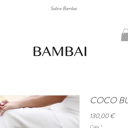
Sobre Bambai
COCO B
Preci
130,00 €
Color
*