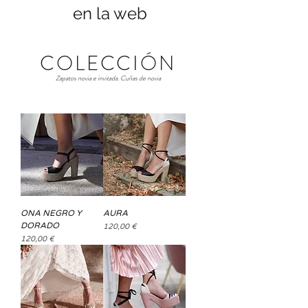
en la web
COLECCIÓN
Zapatos novia e invitada. Cuñas de novia
ONA NEGRO Y
AURA
DORADO
Precio
120,00 €
Precio
120,00 €