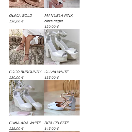
OLIVIA GOLD
MANUELA PINK
cinta negra
Precio
130,00 €
Precio
120,00 €
COCO BURGUNDY
OLIVIA WHITE
Precio
Precio
130,00 €
135,00 €
CUÑA ADA WHITE
RITA CELESTE
Precio
Precio
125,00 €
145,00 €