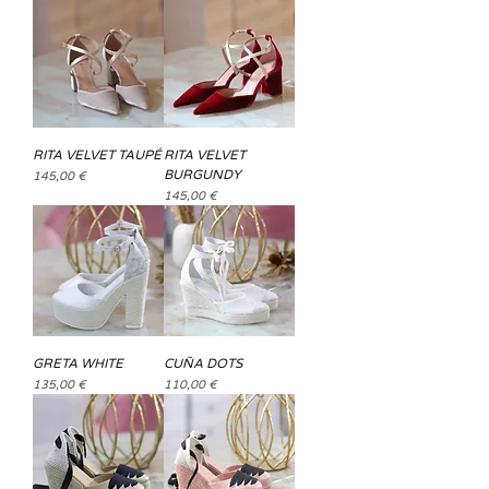
RITA VELVET TAUPÉ
RITA VELVET
BURGUNDY
Precio
145,00 €
Precio
145,00 €
GRETA WHITE
CUÑA DOTS
Precio
Precio
135,00 €
110,00 €